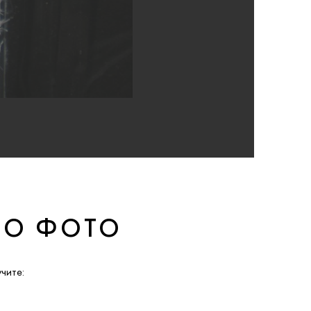
ПО ФОТО
чите: