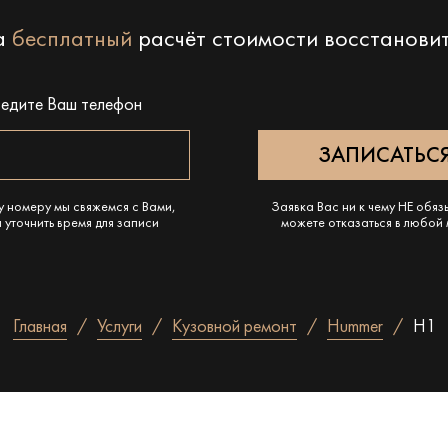
на
бесплатный
расчёт стоимости восстанови
ведите Ваш телефон
у номеру мы свяжемся с Вами,
Заявка Вас ни к чему НЕ обяз
 уточнить время для записи
можете отказаться в любой
Главная
Услуги
Кузовной ремонт
Hummer
H1