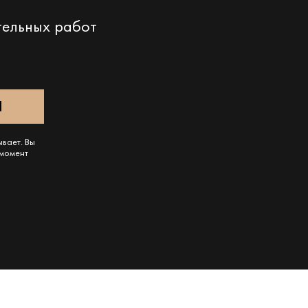
тельных работ
ывает. Вы
 момент