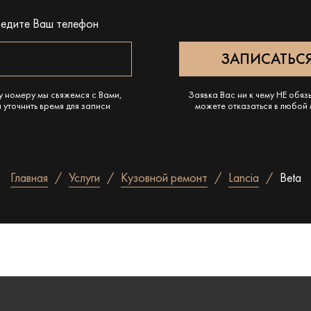
ведите Ваш телефон
у номеру мы свяжемся с Вами,
Заявка Вас ни к чему НЕ обяз
 уточнить время для записи
можете отказаться в любой
Главная
Услуги
Кузовной ремонт
Lancia
Beta