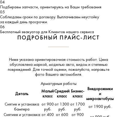
04
Подбираем запчасти, ориентируясь на Ваши требования
05
Соблюдаем сроки по договору. Выплачиваем неустойку
за каждый день просрочки.
06
Бесплатный эвакуатор для Клиентов нашего сервиса
ПОДРОБНЫЙ ПРАЙС-ЛИСТ
Ниже указана ориентировочная стоимость работ. Цена
обусловлена маркой, моделью авто, видом и степенью
повреждений. Для точной оценки, пожалуйста,
направьте
фото Вашего автомобиля
.
Арматурные работы
Внедорожники
Малый
Средний
Бизнес-
Деталь
и
класс
класс
класс
микроавтобусы
Снятие и установка
от 900
от 1300
от 1700
от 1900 руб.
бампера
руб.
руб.
руб.
Снятиее и установка
от 400
от 600
от 900