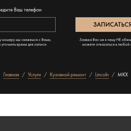
ведите Ваш телефон
у номеру мы свяжемся с Вами,
Заявка Вас ни к чему НЕ обяз
 уточнить время для записи
можете отказаться в любой
Главная
Услуги
Кузовной ремонт
Lincoln
MKX