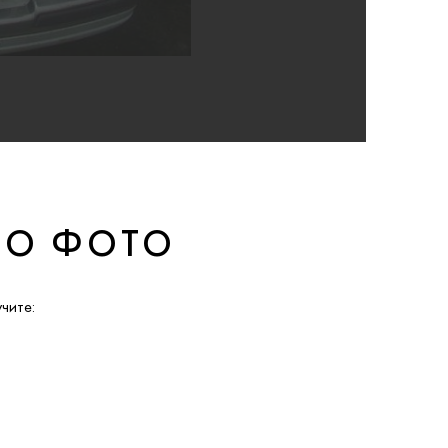
ПО ФОТО
чите: