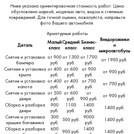
Ниже указана ориентировочная стоимость работ. Цена
обусловлена маркой, моделью авто, видом и степенью
повреждений. Для точной оценки, пожалуйста,
направьте
фото Вашего автомобиля
.
Арматурные работы
Внедорожники
Малый
Средний
Бизнес-
Деталь
и
класс
класс
класс
микроавтобусы
Снятие и установка
от 900
от 1300
от 1700
от 1900 руб.
бампера
руб.
руб.
руб.
Снятиее и установка
от 400
от 600
от 900
от 900 руб.
крыла
руб.
руб.
руб.
Снятие и установка
от 400
от 400
от 700
от 700 руб.
капота
руб.
руб.
руб.
Снятие и установка
от 500
от 600
от
от 900 руб.
двери
руб.
руб.
900 руб.
Сборка и разборка
900
1100
1400
1400 руб.
двери
руб.
руб.
руб.
Снятие и установка
300
9000
500 руб.
1400 руб.
крышки багажника
руб.
руб.
Сборка и разборка
600
1400
900 руб.
1400 руб.