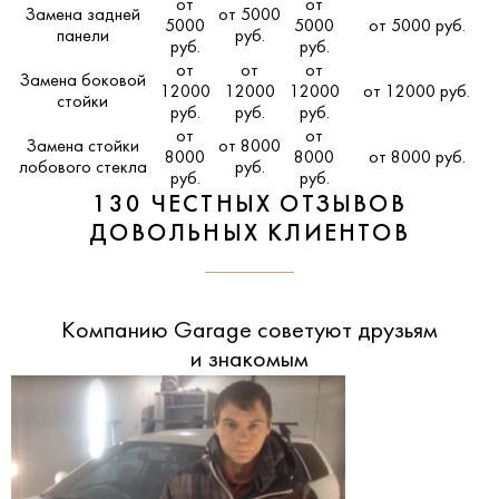
от
от
Замена задней
от 5000
5000
5000
от 5000 руб.
панели
руб.
руб.
руб.
от
от
от
Замена боковой
12000
12000
12000
от 12000 руб.
стойки
руб.
руб.
руб.
от
от
Замена стойки
от 8000
8000
8000
от 8000 руб.
лобового стекла
руб.
руб.
руб.
130 ЧЕСТНЫХ ОТЗЫВОВ
ДОВОЛЬНЫХ КЛИЕНТОВ
Компанию Garage советуют друзьям
и знакомым