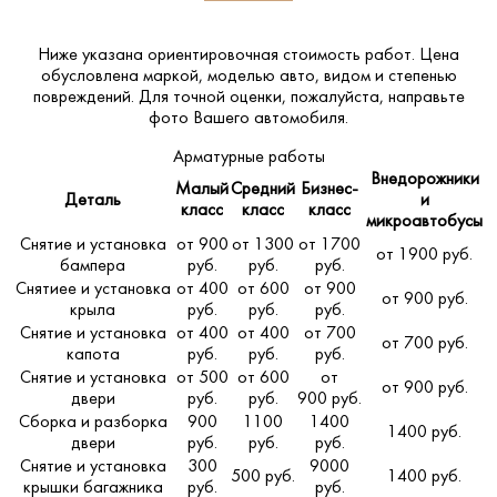
Ниже указана ориентировочная стоимость работ. Цена
обусловлена маркой, моделью авто, видом и степенью
повреждений. Для точной оценки, пожалуйста,
направьте
фото Вашего автомобиля
.
Арматурные работы
Внедорожники
Малый
Средний
Бизнес-
Деталь
и
класс
класс
класс
микроавтобусы
Снятие и установка
от 900
от 1300
от 1700
от 1900 руб.
бампера
руб.
руб.
руб.
Снятиее и установка
от 400
от 600
от 900
от 900 руб.
крыла
руб.
руб.
руб.
Снятие и установка
от 400
от 400
от 700
от 700 руб.
капота
руб.
руб.
руб.
Снятие и установка
от 500
от 600
от
от 900 руб.
двери
руб.
руб.
900 руб.
Сборка и разборка
900
1100
1400
1400 руб.
двери
руб.
руб.
руб.
Снятие и установка
300
9000
500 руб.
1400 руб.
крышки багажника
руб.
руб.