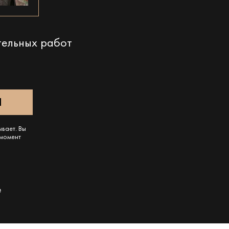
тельных работ
ывает. Вы
 момент
e