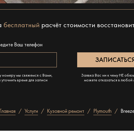
на
бесплатный
расчёт стоимости восстанови
ведите Ваш телефон
у номеру мы свяжемся с Вами,
Заявка Вас ни к чему НЕ обяз
 уточнить время для записи
можете отказаться в любой
Главная
Услуги
Кузовной ремонт
Plymouth
Breez