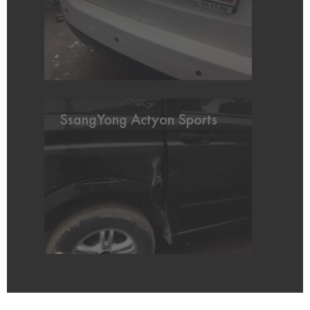
SsangYong Actyon Sports