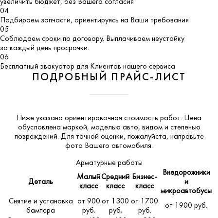
увеличить бюджет, без Вашего согласия
04
Подбираем запчасти, ориентируясь на Ваши требования
05
Соблюдаем сроки по договору. Выплачиваем неустойку
за каждый день просрочки.
06
Бесплатный эвакуатор для Клиентов нашего сервиса
ПОДРОБНЫЙ ПРАЙС-ЛИСТ
Ниже указана ориентировочная стоимость работ. Цена
обусловлена маркой, моделью авто, видом и степенью
повреждений. Для точной оценки, пожалуйста,
направьте
фото Вашего автомобиля
.
Арматурные работы
Внедорожники
Малый
Средний
Бизнес-
Деталь
и
класс
класс
класс
микроавтобусы
Снятие и установка
от 900
от 1300
от 1700
от 1900 руб.
бампера
руб.
руб.
руб.