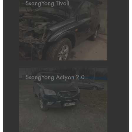
SsangYong Tivoli
SsangYong Actyon 2.0