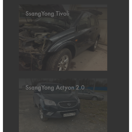
SsangYong Tivoli
SsangYong Actyon 2.0