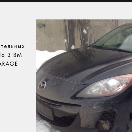
ительных
da 3 BM
GARAGE