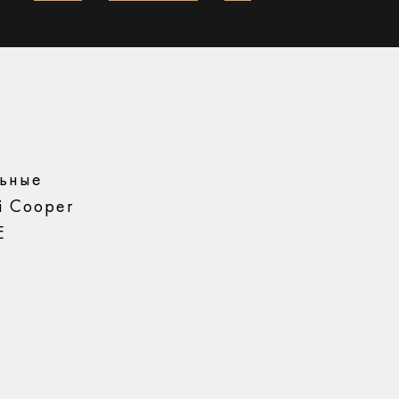
льные
i Cooper
E