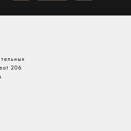
ительных
eot 206
в