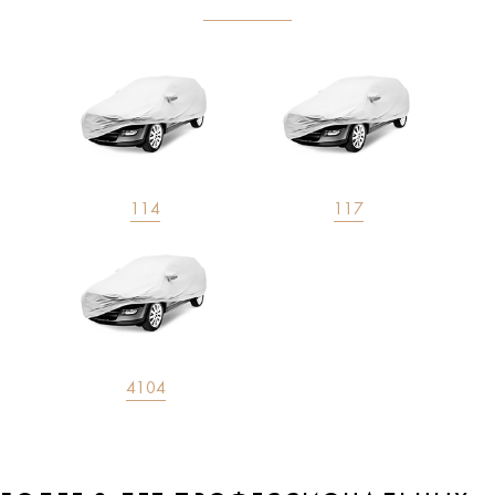
114
117
4104