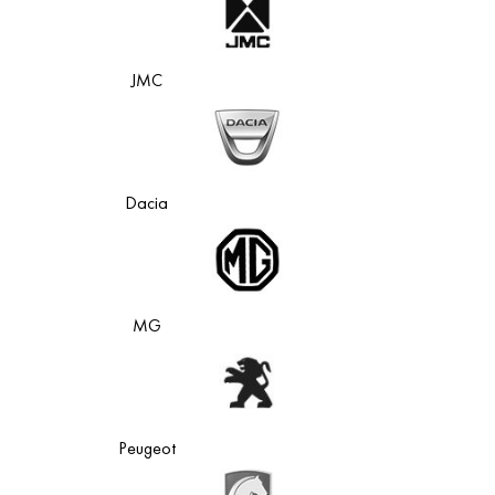
JMC
Dacia
MG
Peugeot