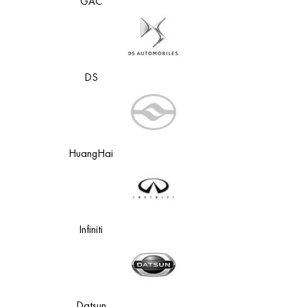
GAC
DS
HuangHai
Infiniti
Datsun