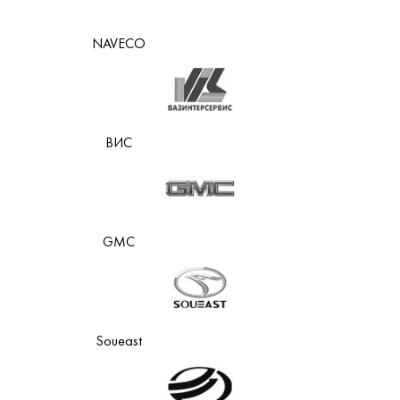
NAVECO
ВИС
GMC
Soueast