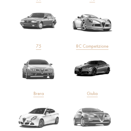
75
8C Competizione
Brera
Giulia