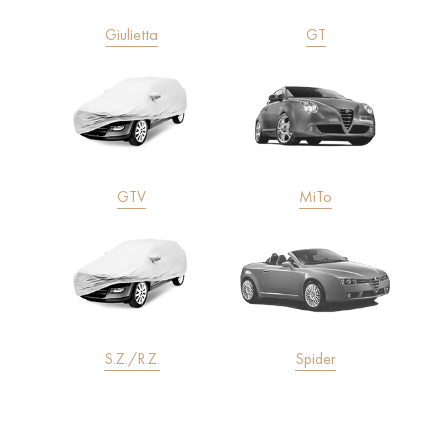
Giulietta
GT
GTV
MiTo
S.Z./R.Z.
Spider