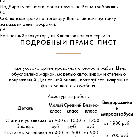
04
Подбираем запчасти, ориентируясь на Ваши требования
05
Соблюдаем сроки по договору. Выплачиваем неустойку
за каждый день просрочки.
06
Бесплатный эвакуатор для Клиентов нашего сервиса
ПОДРОБНЫЙ ПРАЙС-ЛИСТ
Ниже указана ориентировочная стоимость работ. Цена
обусловлена маркой, моделью авто, видом и степенью
повреждений. Для точной оценки, пожалуйста,
направьте
фото Вашего автомобиля
.
Арматурные работы
Внедорожники
Малый
Средний
Бизнес-
Деталь
и
класс
класс
класс
микроавтобусы
Снятие и установка
от 900
от 1300
от 1700
от 1900 руб.
бампера
руб.
руб.
руб.
Снятиее и установка
от 400
от 600
от 900
от 900 руб.