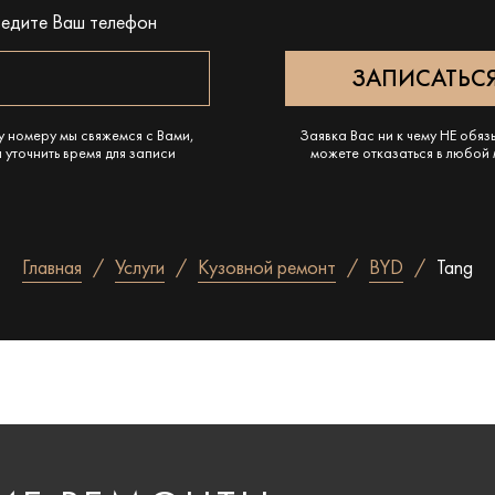
ведите Ваш телефон
у номеру мы свяжемся с Вами,
Заявка Вас ни к чему НЕ обяз
 уточнить время для записи
можете отказаться в любой
Главная
Услуги
Кузовной ремонт
BYD
Tang