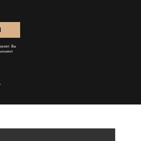
ывает. Вы
 момент
o