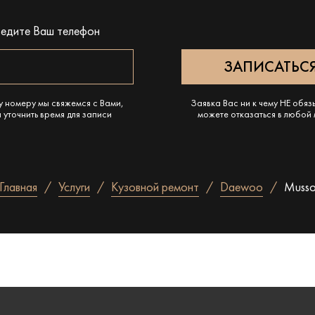
ведите Ваш телефон
у номеру мы свяжемся с Вами,
Заявка Вас ни к чему НЕ обяз
 уточнить время для записи
можете отказаться в любой
Главная
Услуги
Кузовной ремонт
Daewoo
Muss