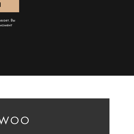
ывает. Вы
 момент
EWOO