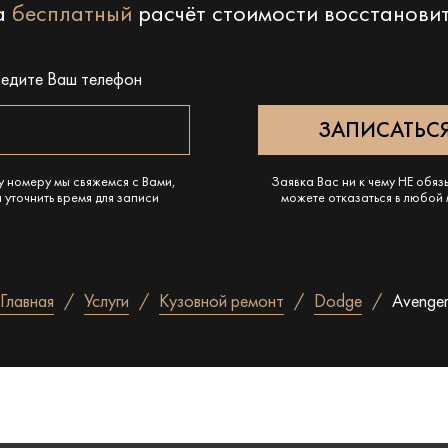
на
бесплатный
расчёт стоимости восстанови
ведите Ваш телефон
у номеру мы свяжемся с Вами,
Заявка Вас ни к чему НЕ обяз
 уточнить время для записи
можете отказаться в любой
Главная
Услуги
Кузовной ремонт
Dodge
Avenge