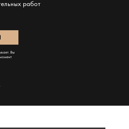
тельных работ
ывает. Вы
 момент
r