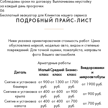
Соблюдаем сроки по договору. Выплачиваем неустойку
за каждый день просрочки.
06
Бесплатный эвакуатор для Клиентов нашего сервиса
ПОДРОБНЫЙ ПРАЙС-ЛИСТ
Ниже указана ориентировочная стоимость работ. Цена
обусловлена маркой, моделью авто, видом и степенью
повреждений. Для точной оценки, пожалуйста,
направьте
фото Вашего автомобиля
.
Арматурные работы
Внедорожники
Малый
Средний
Бизнес-
Деталь
и
класс
класс
класс
микроавтобусы
Снятие и установка
от 900
от 1300
от 1700
от 1900 руб.
бампера
руб.
руб.
руб.
Снятиее и установка
от 400
от 600
от 900
от 900 руб.
крыла
руб.
руб.
руб.
Снятие и установка
от 400
от 400
от 700
от 700 руб.
капота
руб.
руб.
руб.