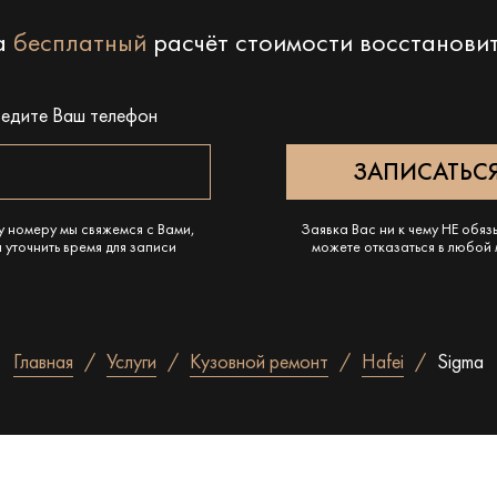
на
бесплатный
расчёт стоимости восстанови
ведите Ваш телефон
у номеру мы свяжемся с Вами,
Заявка Вас ни к чему НЕ обяз
 уточнить время для записи
можете отказаться в любой
Главная
Услуги
Кузовной ремонт
Hafei
Sigma