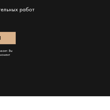
тельных работ
ывает. Вы
 момент