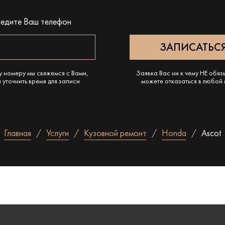
ведите Ваш телефон
у номеру мы свяжемся с Вами,
Заявка Вас ни к чему НЕ обяз
 уточнить время для записи
можете отказаться в любой
Главная
Услуги
Кузовной ремонт
Honda
Ascot