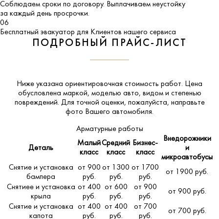
Соблюдаем сроки по договору. Выплачиваем неустойку
за каждый день просрочки.
06
Бесплатный эвакуатор для Клиентов нашего сервиса
ПОДРОБНЫЙ ПРАЙС-ЛИСТ
Ниже указана ориентировочная стоимость работ. Цена
обусловлена маркой, моделью авто, видом и степенью
повреждений. Для точной оценки, пожалуйста,
направьте
фото Вашего автомобиля
.
Арматурные работы
Внедорожники
Малый
Средний
Бизнес-
Деталь
и
класс
класс
класс
микроавтобусы
Снятие и установка
от 900
от 1300
от 1700
от 1900 руб.
бампера
руб.
руб.
руб.
Снятиее и установка
от 400
от 600
от 900
от 900 руб.
крыла
руб.
руб.
руб.
Снятие и установка
от 400
от 400
от 700
от 700 руб.
капота
руб.
руб.
руб.