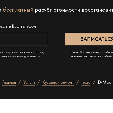
на
бесплатный
расчёт стоимости восстанови
ведите Ваш телефон
у номеру мы свяжемся с Вами,
Заявка Вас ни к чему НЕ обяз
 уточнить время для записи
можете отказаться в любой
Главная
Услуги
Кузовной ремонт
Isuzu
D-Max