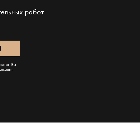
тельных работ
ывает. Вы
 момент