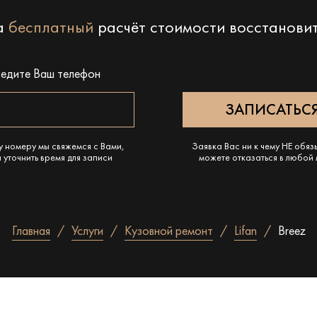
на
бесплатный
расчёт стоимости восстанови
ведите Ваш телефон
у номеру мы свяжемся с Вами,
Заявка Вас ни к чему НЕ обяз
 уточнить время для записи
можете отказаться в любой
Главная
Услуги
Кузовной ремонт
Lifan
Breez