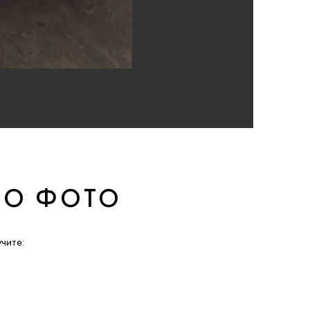
ПО ФОТО
чите: