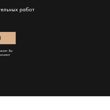
тельных работ
ывает. Вы
 момент