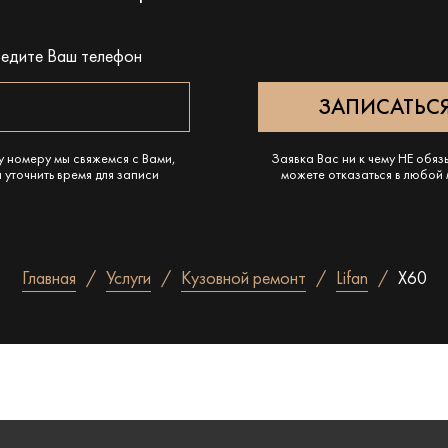
ведите Ваш телефон
у номеру мы свяжемся с Вами,
Заявка Вас ни к чему НЕ обяз
 уточнить время для записи
можете отказаться в любой
Главная
Услуги
Кузовной ремонт
Lifan
X60