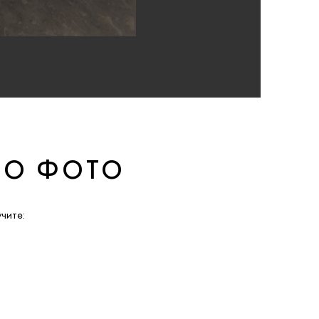
ПО ФОТО
чите: