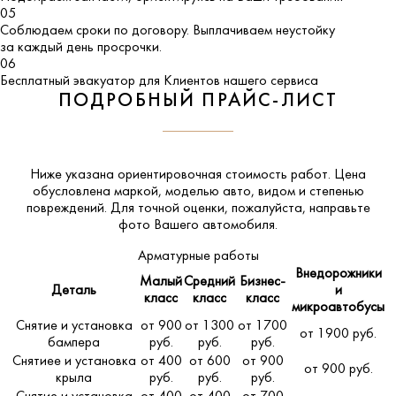
05
Соблюдаем сроки по договору. Выплачиваем неустойку
за каждый день просрочки.
06
Бесплатный эвакуатор для Клиентов нашего сервиса
ПОДРОБНЫЙ ПРАЙС-ЛИСТ
Ниже указана ориентировочная стоимость работ. Цена
обусловлена маркой, моделью авто, видом и степенью
повреждений. Для точной оценки, пожалуйста,
направьте
фото Вашего автомобиля
.
Арматурные работы
Внедорожники
Малый
Средний
Бизнес-
Деталь
и
класс
класс
класс
микроавтобусы
Снятие и установка
от 900
от 1300
от 1700
от 1900 руб.
бампера
руб.
руб.
руб.
Снятиее и установка
от 400
от 600
от 900
от 900 руб.
крыла
руб.
руб.
руб.