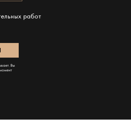
тельных работ
ывает. Вы
 момент