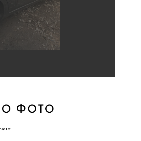
ПО ФОТО
чите: