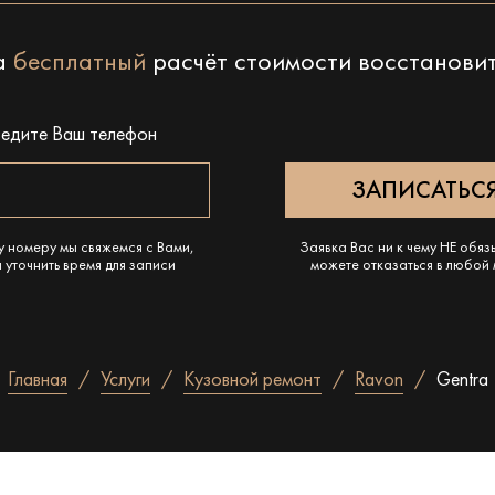
на
бесплатный
расчёт стоимости восстанови
ведите Ваш телефон
у номеру мы свяжемся с Вами,
Заявка Вас ни к чему НЕ обяз
 уточнить время для записи
можете отказаться в любой
Главная
Услуги
Кузовной ремонт
Ravon
Gentra