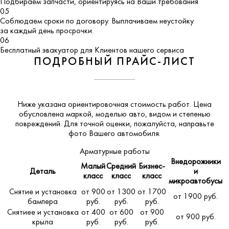
Подбираем запчасти, ориентируясь на Ваши требования
05
Соблюдаем сроки по договору. Выплачиваем неустойку
за каждый день просрочки.
06
Бесплатный эвакуатор для Клиентов нашего сервиса
ПОДРОБНЫЙ ПРАЙС-ЛИСТ
Ниже указана ориентировочная стоимость работ. Цена
обусловлена маркой, моделью авто, видом и степенью
повреждений. Для точной оценки, пожалуйста,
направьте
фото Вашего автомобиля
.
Арматурные работы
Внедорожники
Малый
Средний
Бизнес-
Деталь
и
класс
класс
класс
микроавтобусы
Снятие и установка
от 900
от 1300
от 1700
от 1900 руб.
бампера
руб.
руб.
руб.
Снятиее и установка
от 400
от 600
от 900
от 900 руб.
крыла
руб.
руб.
руб.