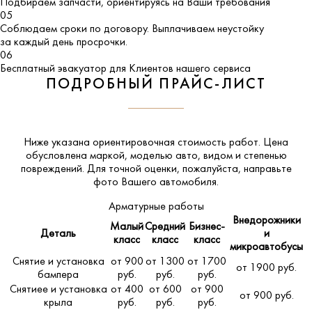
Подбираем запчасти, ориентируясь на Ваши требования
05
Соблюдаем сроки по договору. Выплачиваем неустойку
за каждый день просрочки.
06
Бесплатный эвакуатор для Клиентов нашего сервиса
ПОДРОБНЫЙ ПРАЙС-ЛИСТ
Ниже указана ориентировочная стоимость работ. Цена
обусловлена маркой, моделью авто, видом и степенью
повреждений. Для точной оценки, пожалуйста,
направьте
фото Вашего автомобиля
.
Арматурные работы
Внедорожники
Малый
Средний
Бизнес-
Деталь
и
класс
класс
класс
микроавтобусы
Снятие и установка
от 900
от 1300
от 1700
от 1900 руб.
бампера
руб.
руб.
руб.
Снятиее и установка
от 400
от 600
от 900
от 900 руб.
крыла
руб.
руб.
руб.