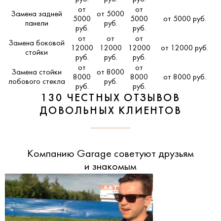
от
от
Замена задней
от 5000
5000
5000
от 5000 руб.
панели
руб.
руб.
руб.
от
от
от
Замена боковой
12000
12000
12000
от 12000 руб.
стойки
руб.
руб.
руб.
от
от
Замена стойки
от 8000
8000
8000
от 8000 руб.
лобового стекла
руб.
руб.
руб.
130 ЧЕСТНЫХ ОТЗЫВОВ
ДОВОЛЬНЫХ КЛИЕНТОВ
Компанию Garage советуют друзьям
и знакомым