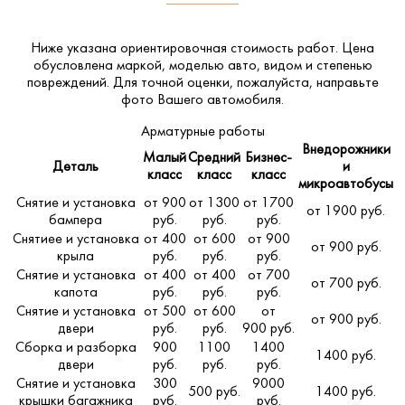
Ниже указана ориентировочная стоимость работ. Цена
обусловлена маркой, моделью авто, видом и степенью
повреждений. Для точной оценки, пожалуйста,
направьте
фото Вашего автомобиля
.
Арматурные работы
Внедорожники
Малый
Средний
Бизнес-
Деталь
и
класс
класс
класс
микроавтобусы
Снятие и установка
от 900
от 1300
от 1700
от 1900 руб.
бампера
руб.
руб.
руб.
Снятиее и установка
от 400
от 600
от 900
от 900 руб.
крыла
руб.
руб.
руб.
Снятие и установка
от 400
от 400
от 700
от 700 руб.
капота
руб.
руб.
руб.
Снятие и установка
от 500
от 600
от
от 900 руб.
двери
руб.
руб.
900 руб.
Сборка и разборка
900
1100
1400
1400 руб.
двери
руб.
руб.
руб.
Снятие и установка
300
9000
500 руб.
1400 руб.
крышки багажника
руб.
руб.