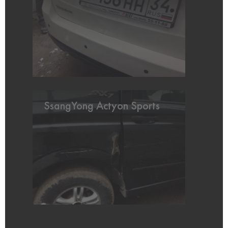
SsangYong Actyon Sports