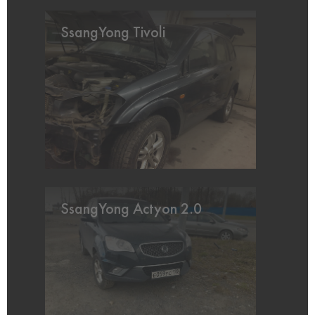
SsangYong Tivoli
SsangYong Actyon 2.0