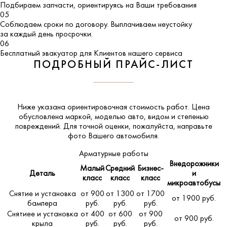
Подбираем запчасти, ориентируясь на Ваши требования
05
Соблюдаем сроки по договору. Выплачиваем неустойку
за каждый день просрочки.
06
Бесплатный эвакуатор для Клиентов нашего сервиса
ПОДРОБНЫЙ ПРАЙС-ЛИСТ
Ниже указана ориентировочная стоимость работ. Цена
обусловлена маркой, моделью авто, видом и степенью
повреждений. Для точной оценки, пожалуйста,
направьте
фото Вашего автомобиля
.
Арматурные работы
Внедорожники
Малый
Средний
Бизнес-
Деталь
и
класс
класс
класс
микроавтобусы
Снятие и установка
от 900
от 1300
от 1700
от 1900 руб.
бампера
руб.
руб.
руб.
Снятиее и установка
от 400
от 600
от 900
от 900 руб.
крыла
руб.
руб.
руб.