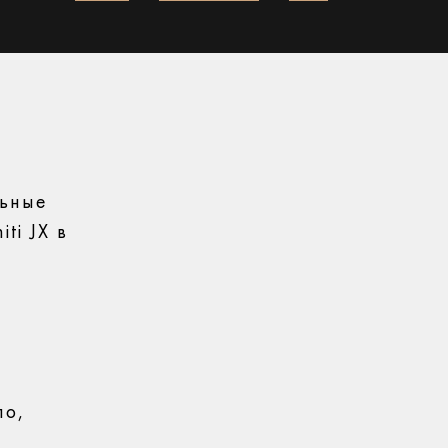
льные
ti JX в
ло,