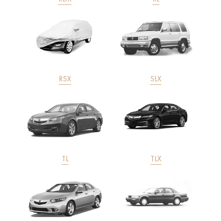
RSX
SLX
TL
TLX