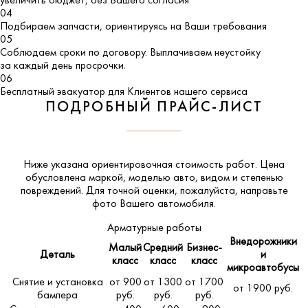
увеличить бюджет, без Вашего согласия
04
Подбираем запчасти, ориентируясь на Ваши требования
05
Соблюдаем сроки по договору. Выплачиваем неустойку
за каждый день просрочки.
06
Бесплатный эвакуатор для Клиентов нашего сервиса
ПОДРОБНЫЙ ПРАЙС-ЛИСТ
Ниже указана ориентировочная стоимость работ. Цена
обусловлена маркой, моделью авто, видом и степенью
повреждений. Для точной оценки, пожалуйста,
направьте
фото Вашего автомобиля
.
Арматурные работы
Внедорожники
Малый
Средний
Бизнес-
Деталь
и
класс
класс
класс
микроавтобусы
Снятие и установка
от 900
от 1300
от 1700
от 1900 руб.
бампера
руб.
руб.
руб.