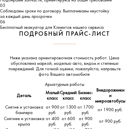
Подбираем запчасти, ориентируясь на Ваши требования
05
Соблюдаем сроки по договору. Выплачиваем неустойку
за каждый день просрочки.
06
Бесплатный эвакуатор для Клиентов нашего сервиса
ПОДРОБНЫЙ ПРАЙС-ЛИСТ
Ниже указана ориентировочная стоимость работ. Цена
обусловлена маркой, моделью авто, видом и степенью
повреждений. Для точной оценки, пожалуйста,
направьте
фото Вашего автомобиля
.
Арматурные работы
Внедорожники
Малый
Средний
Бизнес-
Деталь
и
класс
класс
класс
микроавтобусы
Снятие и установка
от 900
от 1300
от 1700
от 1900 руб.
бампера
руб.
руб.
руб.
Снятиее и установка
от 400
от 600
от 900
от 900 руб.
крыла
руб.
руб.
руб.