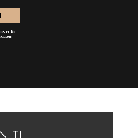
ывает. Вы
 момент
ITI