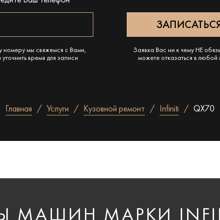
ведите Ваш телефон
у номеру мы свяжемся с Вами,
Заявка Вас ни к чему НЕ обяз
 уточнить время для записи
можете отказаться в любой
Главная
Услуги
Кузовной ремонт
Infiniti
QX70
 МАШИН МАРКИ INFIN