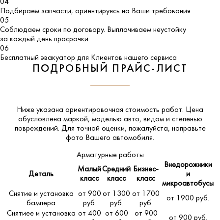
04
Подбираем запчасти, ориентируясь на Ваши требования
05
Соблюдаем сроки по договору. Выплачиваем неустойку
за каждый день просрочки.
06
Бесплатный эвакуатор для Клиентов нашего сервиса
ПОДРОБНЫЙ ПРАЙС-ЛИСТ
Ниже указана ориентировочная стоимость работ. Цена
обусловлена маркой, моделью авто, видом и степенью
повреждений. Для точной оценки, пожалуйста,
направьте
фото Вашего автомобиля
.
Арматурные работы
Внедорожники
Малый
Средний
Бизнес-
Деталь
и
класс
класс
класс
микроавтобусы
Снятие и установка
от 900
от 1300
от 1700
от 1900 руб.
бампера
руб.
руб.
руб.
Снятиее и установка
от 400
от 600
от 900
от 900 руб.