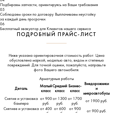
04
Подбираем запчасти, ориентируясь на Ваши требования
05
Соблюдаем сроки по договору. Выплачиваем неустойку
за каждый день просрочки.
06
Бесплатный эвакуатор для Клиентов нашего сервиса
ПОДРОБНЫЙ ПРАЙС-ЛИСТ
Ниже указана ориентировочная стоимость работ. Цена
обусловлена маркой, моделью авто, видом и степенью
повреждений. Для точной оценки, пожалуйста,
направьте
фото Вашего автомобиля
.
Арматурные работы
Внедорожники
Малый
Средний
Бизнес-
Деталь
и
класс
класс
класс
микроавтобусы
Снятие и установка
от 900
от 1300
от 1700
от 1900 руб.
бампера
руб.
руб.
руб.
Снятиее и установка
от 400
от 600
от 900
от 900 руб.