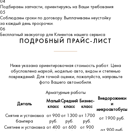
04
Подбираем запчасти, ориентируясь на Ваши требования
05
Соблюдаем сроки по договору. Выплачиваем неустойку
за каждый день просрочки.
06
Бесплатный эвакуатор для Клиентов нашего сервиса
ПОДРОБНЫЙ ПРАЙС-ЛИСТ
Ниже указана ориентировочная стоимость работ. Цена
обусловлена маркой, моделью авто, видом и степенью
повреждений. Для точной оценки, пожалуйста,
направьте
фото Вашего автомобиля
.
Арматурные работы
Внедорожники
Малый
Средний
Бизнес-
Деталь
и
класс
класс
класс
микроавтобусы
Снятие и установка
от 900
от 1300
от 1700
от 1900 руб.
бампера
руб.
руб.
руб.
Снятиее и установка
от 400
от 600
от 900
от 900 руб.