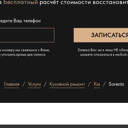
на
бесплатный
расчёт стоимости восстанови
ведите Ваш телефон
у номеру мы свяжемся с Вами,
Заявка Вас ни к чему НЕ обяз
 уточнить время для записи
можете отказаться в любой
Главная
Услуги
Кузовной ремонт
Kia
Sorento