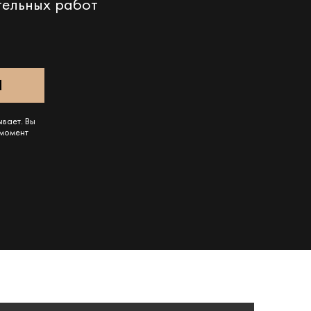
тельных работ
ывает. Вы
 момент