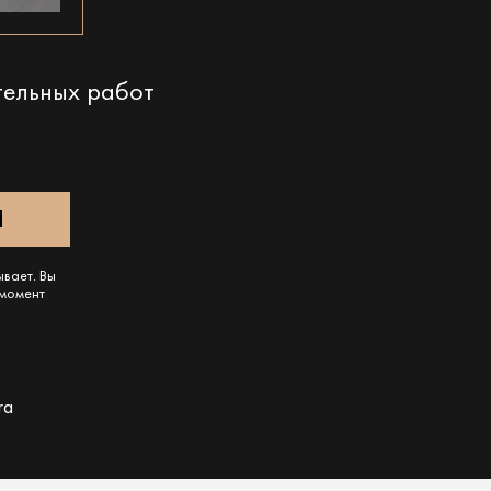
тельных работ
ывает. Вы
 момент
ra