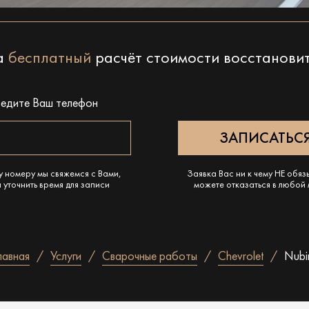
на
бесплатный
расчёт стоимости восстанови
ведите Ваш телефон
у номеру мы свяжемся с Вами,
Заявка Вас ни к чему НЕ обяз
 уточнить время для записи
можете отказаться в любой
лавная
Услуги
Сварочные работы
Chevrolet
Nubi