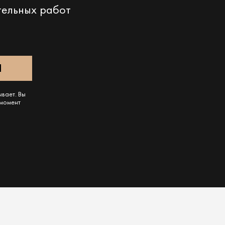
тельных работ
ывает. Вы
 момент