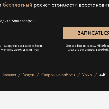
на
бесплатный
расчёт стоимости восстанови
ведите Ваш телефон
у номеру мы свяжемся с Вами,
Заявка Вас ни к чему НЕ обяз
 уточнить время для записи
можете отказаться в любой
Главная
Услуги
Сварочные работы
Volvo
440