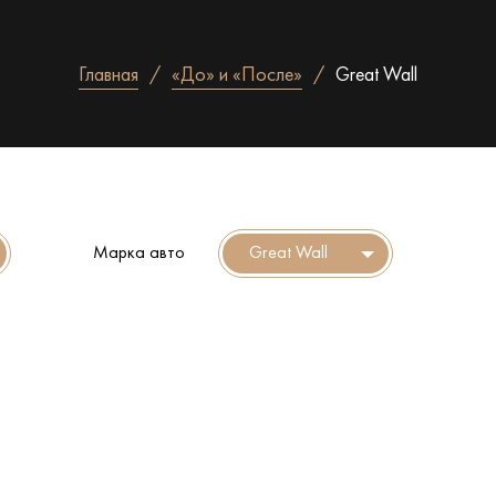
Главная
«До» и «После»
Great Wall
Марка авто
Great Wall