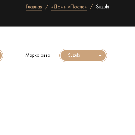
Главная
«До» и «После»
Suzuki
Марка авто
Suzuki