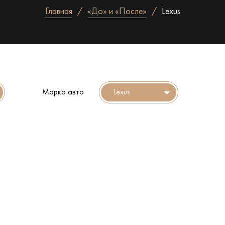
Главная
«До» и «После»
Lexus
Марка авто
Lexus