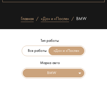
Главная
«До» и «После»
BMW
Тип работы:
Все работы
Марка авто
BMW